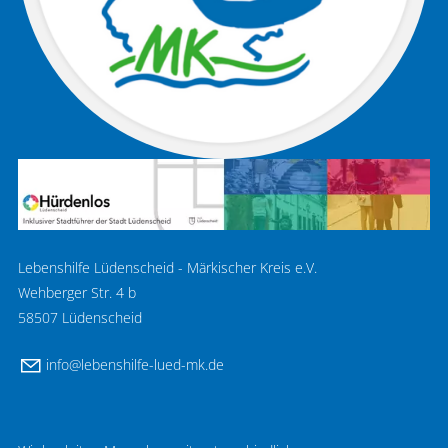
Lebenshilfe Lüdenscheid - Märkischer Kreis e.V.
Wehberger Str. 4 b
58507 Lüdenscheid
nf
l
b
nsh
lf
-l
d-mk
d