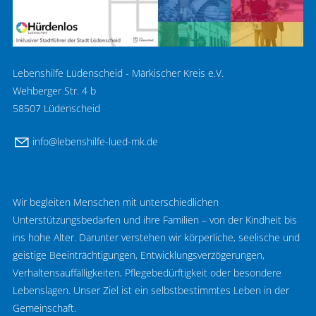
Lebenshilfe Lüdenscheid - Märkischer Kreis e.V.
Wehberger Str. 4 b
58507 Lüdenscheid
nf
l
b
nsh
lf
-l
d-mk
d
Wir begleiten Menschen mit unterschiedlichen
Unterstützungsbedarfen und ihre Familien – von der Kindheit bis
ins hohe Alter. Darunter verstehen wir körperliche, seelische und
geistige Beeinträchtigungen, Entwicklungsverzögerungen,
Verhaltensauffälligkeiten, Pflegebedürftigkeit oder besondere
Lebenslagen. Unser Ziel ist ein selbstbestimmtes Leben in der
Gemeinschaft.