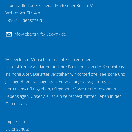
Lebenshilfe Lüdenscheid - Märkischer Kreis e.V.
Wehberger Str. 4 b
58507 Lüdenscheid
nf
l
b
nsh
lf
-l
d-mk
d
Wir begleiten Menschen mit unterschiedlichen
Unterstützungsbedarfen und ihre Familien – von der Kindheit bis
ins hohe Alter. Darunter verstehen wir körperliche, seelische und
geistige Beeinträchtigungen, Entwicklungsverzögerungen,
Verhaltensauffälligkeiten, Pflegebedürftigkeit oder besondere
Lebenslagen. Unser Ziel ist ein selbstbestimmtes Leben in der
Gemeinschaft.
Impressum
Datenschutz