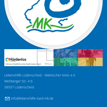
Lebenshilfe Lüdenscheid - Märkischer Kreis e.V.
Wehberger Str. 4 b
58507 Lüdenscheid
nf
l
b
nsh
lf
-l
d-mk
d